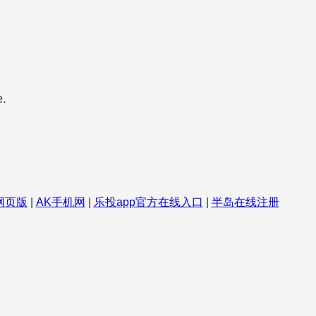
e.
。
网页版
|
AK手机网
|
乐投app官方在线入口
|
半岛在线注册